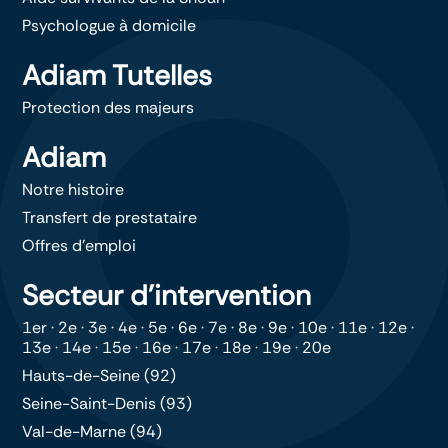
Psychologue à domicile
Adiam Tutelles
Protection des majeurs
Adiam
Notre histoire
Transfert de prestataire
Offres d’emploi
Secteur d’intervention
1er
·
2e
·
3e
·
4e
·
5e
·
6e
·
7e
·
8e
·
9e
·
10e
·
11e
·
12e
·
13e
·
14e
·
15e
·
16e
·
17e
·
18e
·
19e
·
20e
Hauts-de-Seine (92)
Seine-Saint-Denis (93)
Val-de-Marne (94)