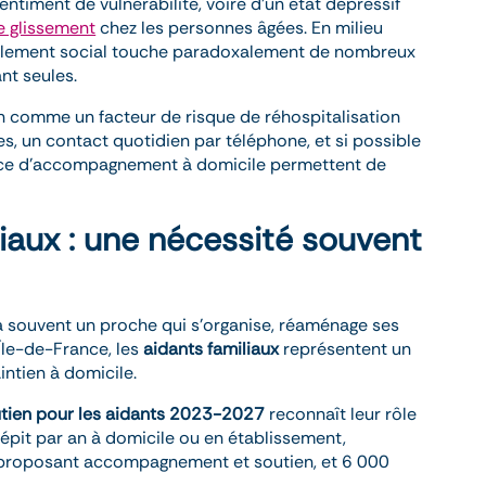
ntiment de vulnérabilité, voire d’un état dépressif
 glissement
chez les personnes âgées. En milieu
isolement social touche paradoxalement de nombreux
nt seules.
on comme un facteur de risque de réhospitalisation
res, un contact quotidien par téléphone, et si possible
ervice d’accompagnement à domicile permettent de
liaux : une nécessité souvent
 a souvent un proche qui s’organise, réaménage ses
Île-de-France, les
aidants familiaux
représentent un
intien à domicile.
outien pour les aidants 2023-2027
reconnaît leur rôle
 répit par an à domicile ou en établissement,
proposant accompagnement et soutien, et 6 000