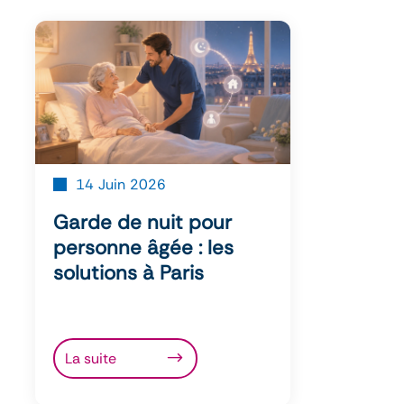
14
Juin
2026
18
Garde de nuit pour
Aide 
personne âgée : les
missi
solutions à Paris
prise
La suite
La sui