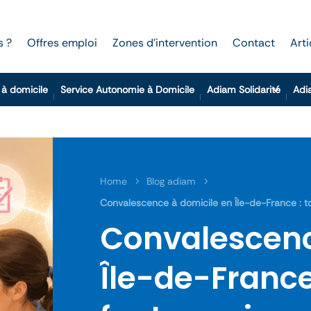
s ?
Offres emploi
Zones d’intervention
Contact
Arti
 à domicile
Service Autonomie à Domicile
Adiam Solidarité
Adi
Home
Blog adiam
5
5
Convalescence à domicile en Île-de-France : tout
Convalescenc
Île-de-France 