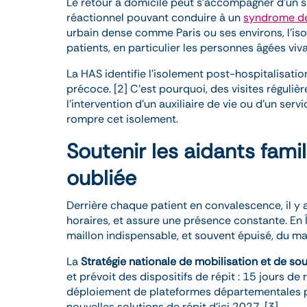
Le retour à domicile peut s’accompagner d’un se
réactionnel pouvant conduire à un
syndrome de
urbain dense comme Paris ou ses environs, l’
patients, en particulier les personnes âgées viva
La HAS identifie l’isolement post-hospitalisati
précoce. [2] C’est pourquoi, des visites réguliè
l’intervention d’un auxiliaire de vie ou d’un s
rompre cet isolement.
Soutenir les aidants fami
oubliée
Derrière chaque patient en convalescence, il y
horaires, et assure une présence constante. En 
maillon indispensable, et souvent épuisé, du ma
La
Stratégie nationale de mobilisation et de s
et prévoit des dispositifs de répit : 15 jours de
déploiement de plateformes départementales 
nouvelles solutions de répit d’ici 2027. [3]