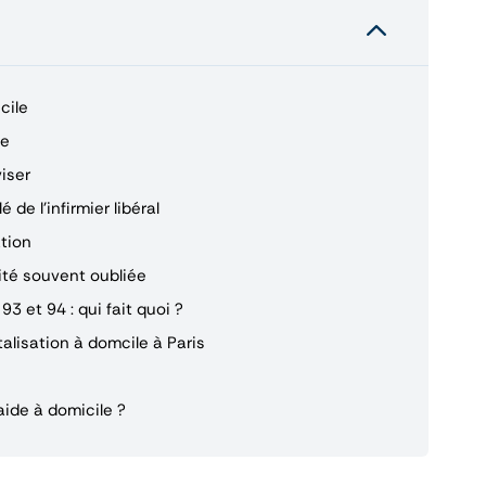
2
cile
ue
iser
é de l’infirmier libéral
02
Déc
2025
ation
Quels sont les
ité souvent oubliée
premiers symptômes
3 et 94 : qui fait quoi ?
de la maladie de
alisation à domcile à Paris
Charcot ?
ide à domicile ?
La suite