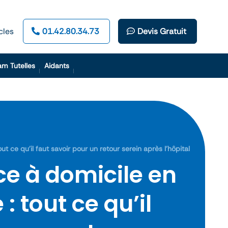
cles
01.42.80.34.73
Devis Gratuit
am Tutelles
Aidants
 ce qu’il faut savoir pour un retour serein après l’hôpital
e à domicile en
: tout ce qu’il