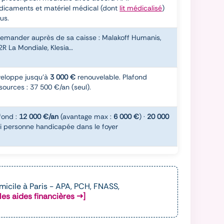
icaments et matériel médical (dont
lit médicalisé
)
lus.
emander auprès de sa caisse : Malakoff Humanis,
R La Mondiale, Klesia…
eloppe jusqu'à
3 000 €
renouvelable. Plafond
sources : 37 500 €/an (seul).
fond :
12 000 €/an
(avantage max :
6 000 €
) ·
20 000
i personne handicapée dans le foyer
omicile à Paris - APA, PCH, FNASS,
les aides financières →]