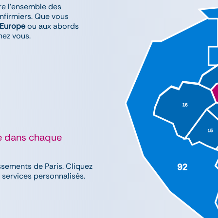
e l’ensemble des
infirmiers. Que vous
’Europe
ou aux abords
hez vous.
^
^
le dans chaque
ssements de Paris. Cliquez
^
s services personnalisés.