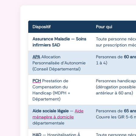
Dispositif
Pour qui
Assurance Maladie — Soins
Toute personne néce
infirmiers SAD
sur prescription mé
APA
Allocation
Personnes de
60 an
Personnalisée d'Autonomie
1 à 4)
(Conseil Départemental)
PCH
Prestation de
Personnes handica
Compensation du
(dérogation possible
Handicap (MDPH +
antérieur à 60 ans)
Département)
Aide sociale légale
—
Aide
Personnes de
65 an
ménagère à domicile
Couvre les GIR 5-6 no
départementale
HAD
— Hospitalisation À
Toute personne néce