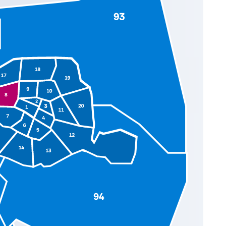
^
^
^
^
^
^
^
^
^
^
^
^
^
^
^
^
^