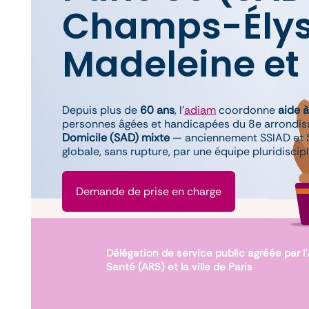
Champs-Élys
Madeleine et
Depuis plus de
60 ans
, l’
adiam
coordonne
aide à
personnes âgées et handicapées du 8e arrondi
Domicile (SAD) mixte
— anciennement SSIAD et S
globale, sans rupture, par une équipe pluridiscip
Demande de prise en charge
Délégation de service public agréée par 
Santé (ARS) et la ville de Paris