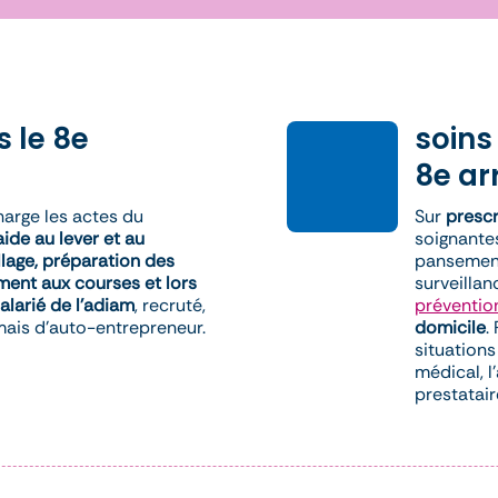
s le 8e
soins
8e ar
arge les actes du
Sur
prescr
aide au lever et au
soignantes
illage, préparation des
pansements
ent aux courses et lors
surveillan
alarié de l’adiam
, recruté,
préventio
mais d’auto-entrepreneur.
domicile
.
situation
médical, l
prestatair