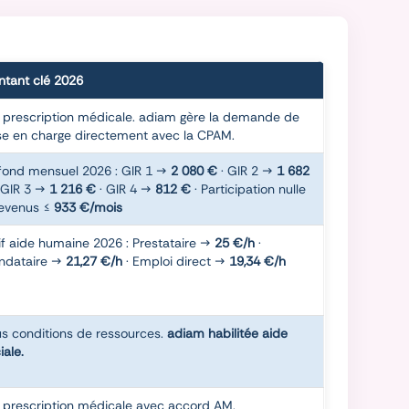
tant clé 2026
 prescription médicale. adiam gère la demande de
se en charge directement avec la CPAM.
fond mensuel 2026 : GIR 1 →
2 080 €
· GIR 2 →
1 682
 GIR 3 →
1 216 €
· GIR 4 →
812 €
· Participation nulle
revenus ≤
933 €/mois
if aide humaine 2026 : Prestataire →
25 €/h
·
ndataire →
21,27 €/h
· Emploi direct →
19,34 €/h
s conditions de ressources.
adiam habilitée aide
iale.
 prescription médicale avec accord AM.