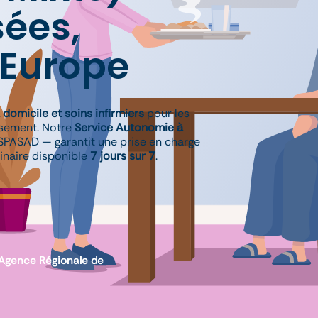
ées,
 Europe
 domicile et soins infirmiers
pour les
ssement. Notre
Service Autonomie à
PASAD — garantit une prise en charge
linaire disponible
7 jours sur 7
.
l’Agence Régionale de