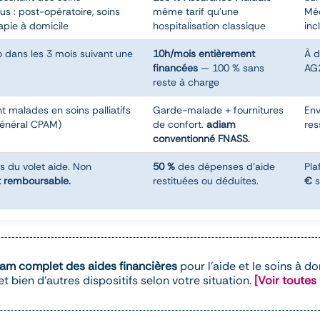
s : post-opératoire, soins
même tarif qu'une
Méd
rapie à domicile
hospitalisation classique
inc
o dans les 3 mois suivant une
10h/mois entièrement
À d
financées
— 100 % sans
AG2
reste à charge
 malades en soins palliatifs
Garde-malade + fournitures
Env
général CPAM)
de confort.
adiam
res
conventionné FNASS.
es du volet aide. Non
50 %
des dépenses d'aide
Pla
t remboursable.
restituées ou déduites.
€
s
iam complet des aides financières
pour l'aide et le soins à d
 bien d'autres dispositifs selon votre situation.
[Voir toutes 