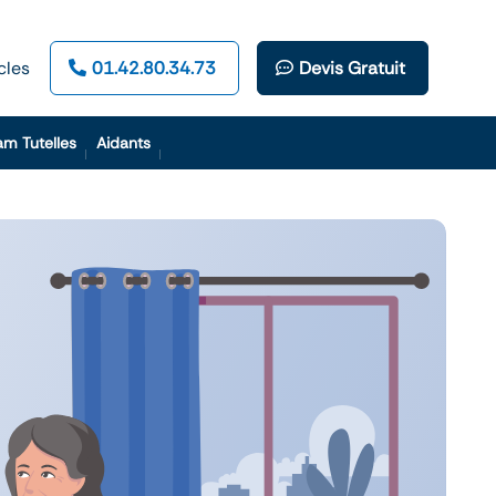
cles
01.42.80.34.73
Devis Gratuit
am Tutelles
Aidants