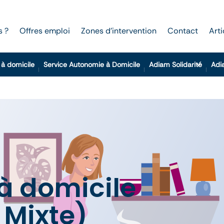
s ?
Offres emploi
Zones d’intervention
Contact
Arti
 à domicile
Service Autonomie à Domicile
Adiam Solidarité
Adi
 à domicile
 Mixte)