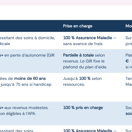
Prise en charge
Mon
ssitant des soins à domicile,
100 % Assurance Maladie
—
Sur
dicale
sans avance de frais
pri
s+
en perte d'autonomie (GIR
Partielle à totale
selon
Pla
revenus. Le GIR fixe le
€
·
plafond du plan d'aide.
si 
pées de
moins de 60 ans
Jusqu'à
100 %
selon
Tar
 jusqu'à 75 ans si handicap
ressources.
Ma
s+
aux revenus modestes.
100 % pris en charge
Sou
n éligibles à l'APA.
soc
ssitant des soins
100 % Assurance Maladie
—
Sur