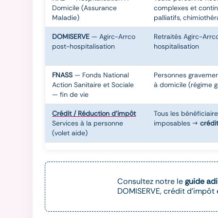
Domicile (Assurance
complexes et continu
Maladie)
palliatifs, chimiothé
DOMISERVE
— Agirc-Arrco
Retraités Agirc-Arrc
post-hospitalisation
hospitalisation
FNASS
— Fonds National
Personnes gravement
Action Sanitaire et Sociale
à domicile (régime 
— fin de vie
Crédit / Réduction d'impôt
Tous les bénéficiair
Services à la personne
imposables →
crédi
(volet aide)
Consultez notre le
guide ad
DOMISERVE, crédit d'impôt et