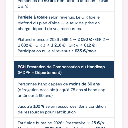
Personnes de
60 ans+
en perte d'autonomie (GIR
1 à 4)
Partielle à totale
selon revenus. Le GIR fixe le
plafond du plan d'aide — le taux de prise en
charge dépend de vos ressources.
Plafond mensuel 2026 : GIR 1 →
2 080 €
· GIR 2 →
1 682 €
· GIR 3 →
1 216 €
· GIR 4 →
812 €
·
Participation nulle si revenus ≤
933 €/mois
PCH
Prestation de Compensation du Handicap
(MDPH + Département)
Personnes handicapées de
moins de 60 ans
(dérogation possible jusqu'à 75 ans si handicap
antérieur à 60 ans)
Jusqu'à
100 %
selon ressources. Sans condition
de ressources pour l'attribution.
Tarif aide humaine 2026 : Prestataire →
25 €/h
·