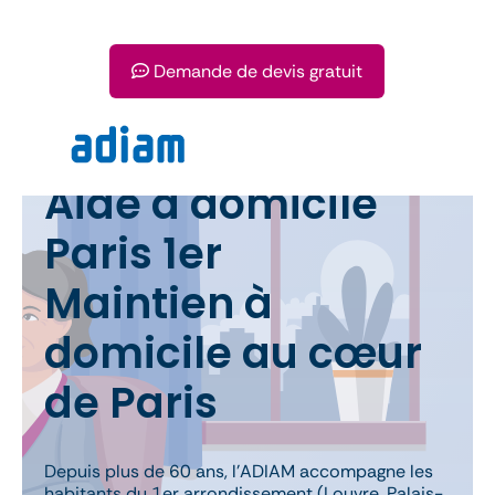
Demande de devis gratuit
Aide à domicile
Paris 1er
Maintien à
domicile au cœur
de Paris
Depuis plus de 60 ans, l’ADIAM accompagne les
habitants du 1er arrondissement (Louvre, Palais-