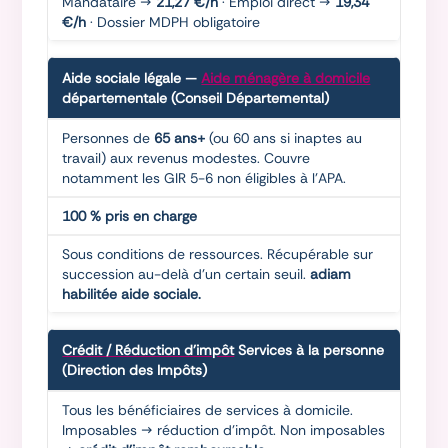
Mandataire →
21,27 €/h
· Emploi direct →
19,34
€/h
· Dossier MDPH obligatoire
Aide sociale légale
—
Aide ménagère à domicile
départementale (Conseil Départemental)
Personnes de
65 ans+
(ou 60 ans si inaptes au
travail) aux revenus modestes. Couvre
notamment les GIR 5-6 non éligibles à l'APA.
100 % pris en charge
Sous conditions de ressources. Récupérable sur
succession au-delà d'un certain seuil.
adiam
habilitée aide sociale.
Crédit / Réduction d'impôt
Services à la personne
(Direction des Impôts)
Tous les bénéficiaires de services à domicile.
Imposables → réduction d'impôt. Non imposables