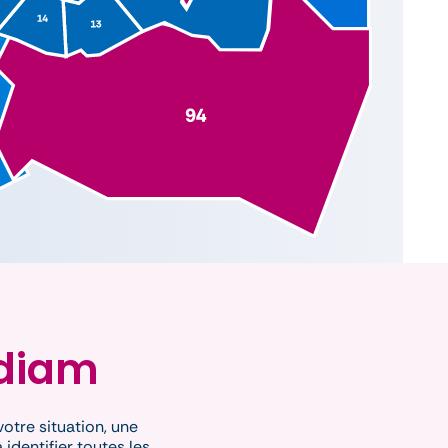
^
^
^
adiam
votre situation, une
identifier toutes les