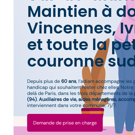
Maintien à do
Vincennes, Ivr
et toute la pe
couronne su
Depuis plus de
60 ans
, l’adiam accompagne les 
handicap qui souhaitent rester chez elles. Notre 
delà de Paris, dans les trois départements de la
(94)
.
Auxiliaires de vie, aides ménagères, acco
interviennent dans votre commune, 7j/7.
Demande de prise en charge