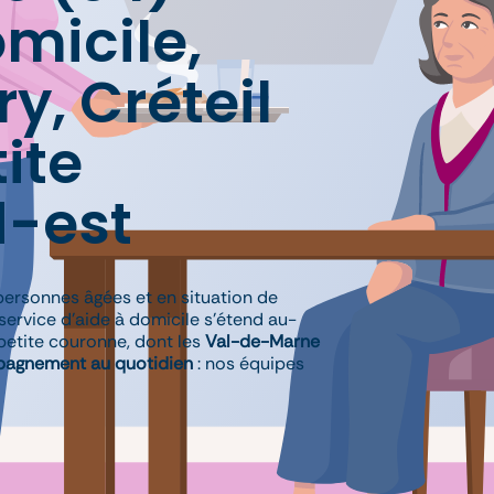
micile,
y, Créteil
tite
d-est
personnes âgées et en situation de
service d’aide à domicile s’étend au-
 petite couronne, dont les
Val-de-Marne
mpagnement au quotidien
: nos équipes