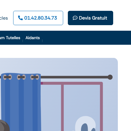
cles
01.42.80.34.73
Devis Gratuit
am Tutelles
Aidants