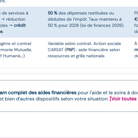
APA.
s de services à
50 %
des dépenses restituées ou
P
s → réduction
déduites de l'impôt. Taux maintenu à
€
ables →
crédit
50 % pour 2026 (loi de finances 2026).
f
e.
d
régime et contrat
Variable selon contrat. Action sociale
À
monie Mutuelle,
CARSAT (
PAP
) : aide financière selon
m
ff Humanis…)
ressources et grille nationale.
d
iam complet des aides financières
pour l'aide et le soins à d
 bien d'autres dispositifs selon votre situation.
[Voir toutes 
ères pour l'aide et le soins à domicile à Paris, APA, PCH, F
ispositifs selon votre situation.
Voir toutes les aides financièr