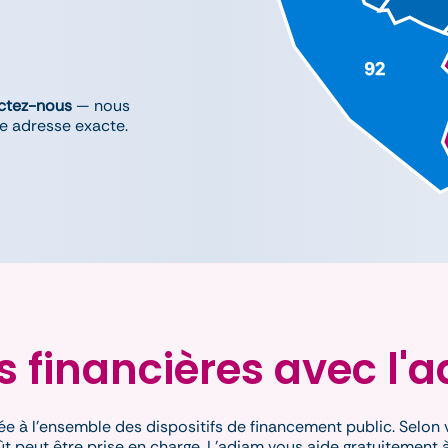
^
ctez-nous
— nous
re adresse exacte.
s financières avec l'
ée à l'ensemble des dispositifs de financement public. Selon 
t peut être prise en charge. L'adiam vous aide gratuitement à 