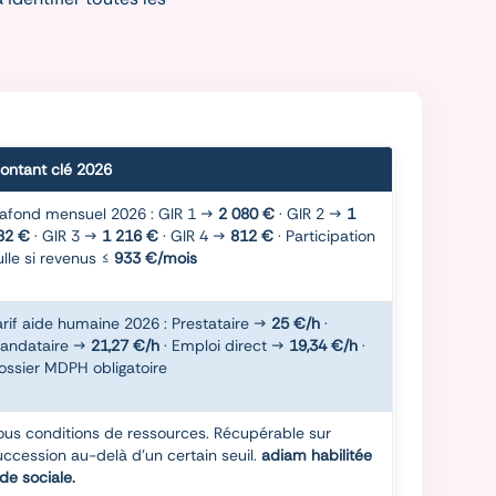
ontant clé 2026
lafond mensuel 2026 : GIR 1 →
2 080 €
· GIR 2 →
1
82 €
· GIR 3 →
1 216 €
· GIR 4 →
812 €
· Participation
ulle si revenus ≤
933 €/mois
arif aide humaine 2026 : Prestataire →
25 €/h
·
andataire →
21,27 €/h
· Emploi direct →
19,34 €/h
·
ossier MDPH obligatoire
ous conditions de ressources. Récupérable sur
uccession au-delà d'un certain seuil.
adiam habilitée
ide sociale.