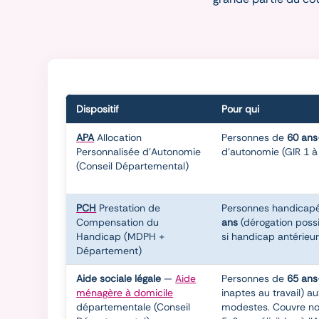
Dispositif
Pour qui
APA
Allocation
Personnes de
60 ans
Personnalisée d'Autonomie
d'autonomie (GIR 1 à
(Conseil Départemental)
PCH
Prestation de
Personnes handicap
Compensation du
ans
(dérogation possi
Handicap (MDPH +
si handicap antérieur
Département)
Aide sociale légale
—
Aide
Personnes de
65 ans
ménagère à domicile
inaptes au travail) a
départementale (Conseil
modestes. Couvre n