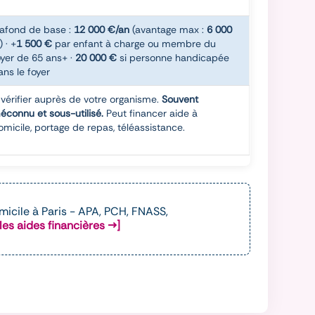
lafond de base :
12 000 €/an
(avantage max :
6 000
) · +
1 500 €
par enfant à charge ou membre du
oyer de 65 ans+ ·
20 000 €
si personne handicapée
ans le foyer
 vérifier auprès de votre organisme.
Souvent
éconnu et sous-utilisé.
Peut financer aide à
omicile, portage de repas, téléassistance.
omicile à Paris - APA, PCH, FNASS,
les aides financières →]
NASS, DOMISERVE, crédit d'impôt et bien d'autres
es