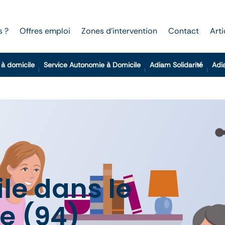
s ?
Offres emploi
Zones d’intervention
Contact
Arti
 à domicile
Service Autonomie à Domicile
Adiam Solidarité
Adi
le dans le
e (94)