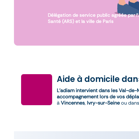
Délégation de service public agréée par 
Santé (ARS) et la ville de Paris
Aide à domicile da
L’adiam intervient dans les Val-de-
accompagnement lors de vos dépl
à
Vincennes
,
Ivry-sur-Seine
ou dans