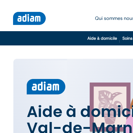
Qui sommes nou
Aide à domicile
Soins
Aide à domici
Val-de-Marn