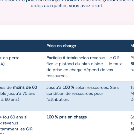
aides auxquelles vous avez droit.
Prise en charge
M
+
en perte
Partielle à totale
selon revenus. Le GIR
P
 4)
fixe le plafond du plan d'aide — le taux
6
de prise en charge dépend de vos
n
ressources.
ées de
moins de 60
Jusqu'à
100 %
selon ressources. Sans
T
ble jusqu'à 75 ans
condition de ressources pour
M
 à 60 ans)
l'attribution.
D
+
(ou 60 ans si
100 % pris en charge
S
ux revenus
s
otamment les GIR
a