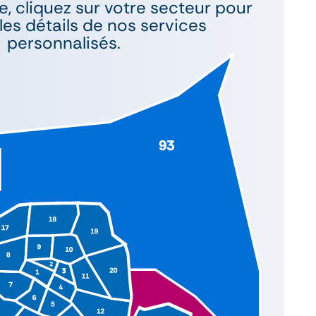
e, cliquez sur votre secteur pour
les détails de nos services
personnalisés.
^
^
^
^
^
^
^
^
^
^
^
^
^
^