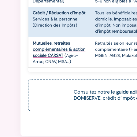
Départemental)
5-6 non éligibles à l'
Crédit / Réduction d'impôt
Tous les bénéficiaire
Services à la personne
domicile. Imposable
(Direction des Impôts)
d'impôt. Non impos
d'impôt remboursabl
Mutuelles, retraites
Retraités selon leur 
complémentaires & action
complémentaire (Har
sociale CARSAT
(Agirc-
MGEN, AG2R, Malako
Arrco, CNAV, MSA…)
Consultez notre le
guide ad
DOMISERVE, crédit d'impôt et
Consultez notre guide complet des aides financi
d