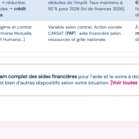
s → réduction
déduites de l'impôt. Taux maintenu à
€
ables →
crédit
50 % pour 2026 (loi de finances 2026).
f
e.
d
régime et contrat
Variable selon contrat. Action sociale
À
monie Mutuelle,
CARSAT (
PAP
) : aide financière selon
m
ff Humanis…)
ressources et grille nationale.
d
iam complet des aides financières
pour l'aide et le soins à d
 bien d'autres dispositifs selon votre situation.
[Voir toutes 
ères pour l'aide et le soins à domicile à Paris, APA, PCH, F
ispositifs selon votre situation.
Voir toutes les aides financièr