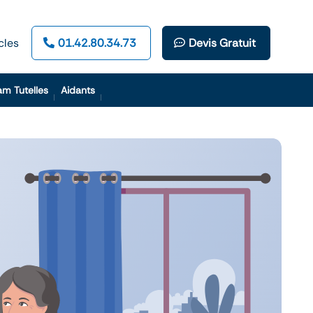
cles
01.42.80.34.73
Devis Gratuit
am Tutelles
Aidants