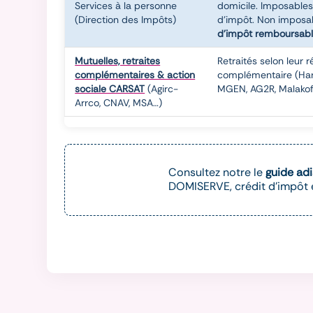
Services à la personne
domicile. Imposable
(Direction des Impôts)
d'impôt. Non impos
d'impôt remboursabl
Mutuelles, retraites
Retraités selon leur 
complémentaires & action
complémentaire (Har
sociale CARSAT
(Agirc-
MGEN, AG2R, Malako
Arrco, CNAV, MSA…)
Consultez notre le
guide ad
DOMISERVE, crédit d'impôt et
Consultez notre guide complet des aides financi
d