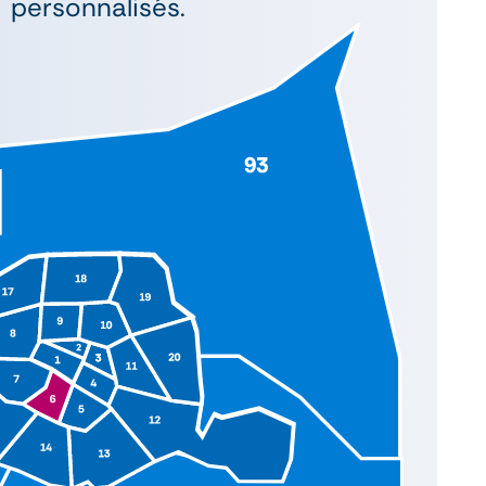
personnalisés.
^
^
^
^
^
^
^
^
^
^
^
^
^
^
^
^