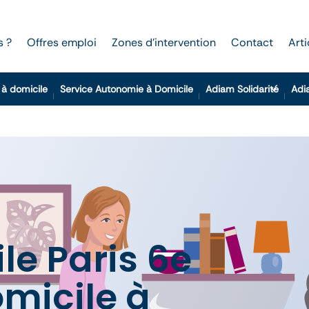
s ?
Offres emploi
Zones d’intervention
Contact
Arti
 à domicile
Service Autonomie à Domicile
Adiam Solidarité
Adi
le Paris 6e
micile à