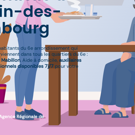
in-des-
mbourg
habitants du 6e arrondissement qui
viennent dans tous les quartiers du 6e :
 Mabillon
. Aide à domicile,
auxiliaires
ionnels disponibles 7j/7
pour votre
l’Agence Régionale de