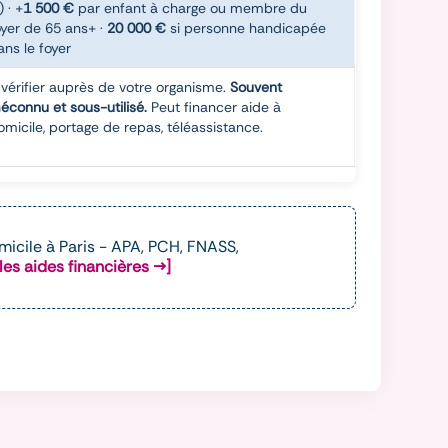
) · +
1 500 €
par enfant à charge ou membre du
oyer de 65 ans+ ·
20 000 €
si personne handicapée
ans le foyer
 vérifier auprès de votre organisme.
Souvent
éconnu et sous-utilisé.
Peut financer aide à
omicile, portage de repas, téléassistance.
omicile à Paris - APA, PCH, FNASS,
les aides financières →]
NASS, DOMISERVE, crédit d'impôt et bien d'autres
es