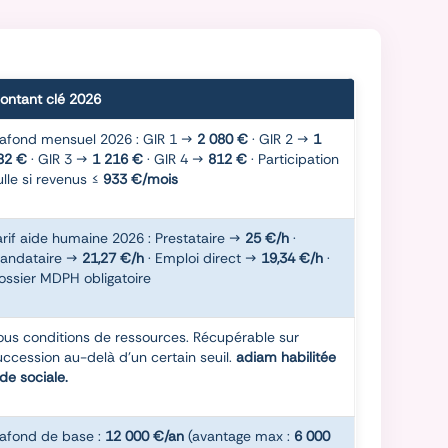
ontant clé 2026
lafond mensuel 2026 : GIR 1 →
2 080 €
· GIR 2 →
1
82 €
· GIR 3 →
1 216 €
· GIR 4 →
812 €
· Participation
ulle si revenus ≤
933 €/mois
arif aide humaine 2026 : Prestataire →
25 €/h
·
andataire →
21,27 €/h
· Emploi direct →
19,34 €/h
·
ossier MDPH obligatoire
ous conditions de ressources. Récupérable sur
uccession au-delà d'un certain seuil.
adiam habilitée
ide sociale.
lafond de base :
12 000 €/an
(avantage max :
6 000