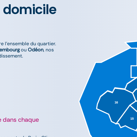
 domicile
e l’ensemble du quartier.
xembourg
ou
Odéon
, nos
ndissement.
^
le dans chaque
^