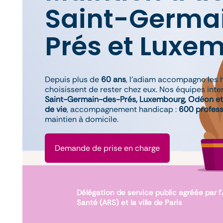
Saint-Germa
Prés et Luxe
Depuis plus de
60 ans
, l’adiam accompagne les 
choisissent de rester chez eux. Nos équipes inter
Saint-Germain-des-Prés, Luxembourg, Odéon et
de vie
, accompagnement handicap :
600 profess
maintien à domicile.
Demande de prise en charge
Délégation de service public agréée par 
Santé (ARS) et la ville de Paris