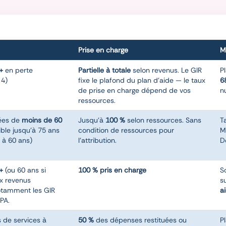
Prise en charge
M
+
en perte
Partielle à totale
selon revenus. Le GIR
P
 4)
fixe le plafond du plan d'aide — le taux
6
de prise en charge dépend de vos
n
ressources.
ées de
moins de 60
Jusqu'à
100 %
selon ressources. Sans
T
ble jusqu'à 75 ans
condition de ressources pour
M
 à 60 ans)
l'attribution.
D
+
(ou 60 ans si
100 % pris en charge
S
ux revenus
s
otamment les GIR
a
APA.
s de services à
50 %
des dépenses restituées ou
P