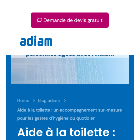
Demande de devis gratuit
Home
Blog adiam
5
5
Aide à la toilette : un accompagnement sur-mesure
pour les gestes d’hygiène du quotidien
Aide à la toilette :